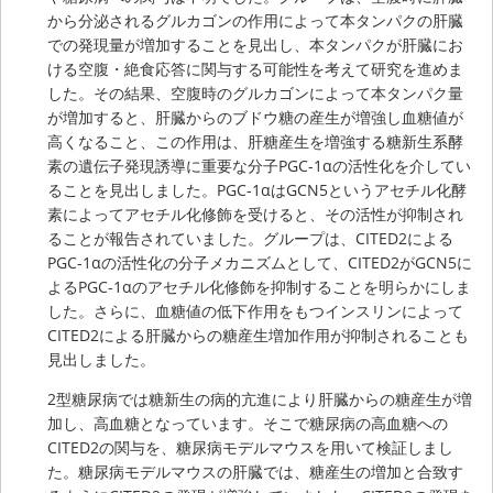
から分泌されるグルカゴンの作用によって本タンパクの肝臓
での発現量が増加することを見出し、本タンパクが肝臓にお
ける空腹・絶食応答に関与する可能性を考えて研究を進めま
した。その結果、空腹時のグルカゴンによって本タンパク量
が増加すると、肝臓からのブドウ糖の産生が増強し血糖値が
高くなること、この作用は、肝糖産生を増強する糖新生系酵
素の遺伝子発現誘導に重要な分子PGC-1αの活性化を介してい
ることを見出しました。PGC-1αはGCN5というアセチル化酵
素によってアセチル化修飾を受けると、その活性が抑制され
ることが報告されていました。グループは、CITED2による
PGC-1αの活性化の分子メカニズムとして、CITED2がGCN5に
よるPGC-1αのアセチル化修飾を抑制することを明らかにしま
した。さらに、血糖値の低下作用をもつインスリンによって
CITED2による肝臓からの糖産生増加作用が抑制されることも
見出しました。
2型糖尿病では糖新生の病的亢進により肝臓からの糖産生が増
加し、高血糖となっています。そこで糖尿病の高血糖への
CITED2の関与を、糖尿病モデルマウスを用いて検証しまし
た。糖尿病モデルマウスの肝臓では、糖産生の増加と合致す