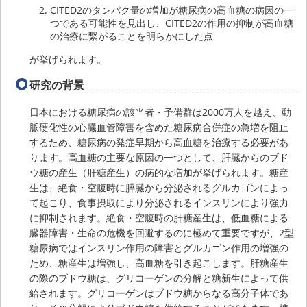
CITED2のタンパク量の増加が糖尿病の高血糖の病因の一
つである可能性を見出し、CITED2の作用の抑制が高血糖
の治療に繋がることを明らかにした点
が挙げられます。
研究の背景
日本における糖尿病の該当者・予備群は2000万人を越え、動
脈硬化性の心臓血管障害を含めた糖尿病合併症の急増を阻止
するため、糖尿病の発症早期から高血糖を治療する必要があ
ります。高血糖の主要な原因の一つとして、肝臓からのブド
ウ糖の産生（肝糖産生）の病的な増加が挙げられます。糖産
生は、絶食・空腹時に膵臓から分泌されるグルカゴンによっ
て起こり、食事摂取により分泌されるインスリンにより強力
に抑制されます。絶食・空腹時の肝糖産生は、低血糖による
臓器障害・生命の危機を回避するのに極めて重要ですが、2型
糖尿病ではインスリン作用の障害とグルカゴン作用の増強の
ため、糖産生は増強し、高血糖を引き起こします。肝糖産生
の際のブドウ糖は、グリコーゲンの分解と糖新生によって供
給されます。グリコーゲンはブドウ糖からなる高分子体であ