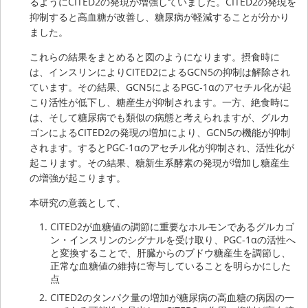
るようにCITED2の発現が増強していました。CITED2の発現を
抑制すると高血糖が改善し、糖尿病が軽減することが分かり
ました。
これらの結果をまとめると図のようになります。摂食時に
は、インスリンによりCITED2によるGCN5の抑制は解除され
ています。その結果、GCN5によるPGC-1αのアセチル化が起
こり活性が低下し、糖産生が抑制されます。一方、絶食時に
は、そして糖尿病でも類似の病態と考えられますが、グルカ
ゴンによるCITED2の発現の増加により、GCN5の機能が抑制
されます。するとPGC-1αのアセチル化が抑制され、活性化が
起こります。その結果、糖新生系酵素の発現が増加し糖産生
の増強が起こります。
本研究の意義として、
CITED2が血糖値の調節に重要なホルモンであるグルカゴ
ン・インスリンのシグナルを受け取り、PGC-1αの活性へ
と変換することで、肝臓からのブドウ糖産生を調節し、
正常な血糖値の維持に寄与していることを明らかにした
点
CITED2のタンパク量の増加が糖尿病の高血糖の病因の一