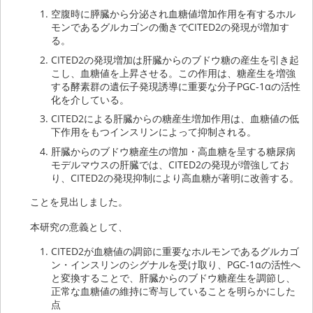
空腹時に膵臓から分泌され血糖値増加作用を有するホル
モンであるグルカゴンの働きでCITED2の発現が増加す
る。
CITED2の発現増加は肝臓からのブドウ糖の産生を引き起
こし、血糖値を上昇させる。この作用は、糖産生を増強
する酵素群の遺伝子発現誘導に重要な分子PGC-1αの活性
化を介している。
CITED2による肝臓からの糖産生増加作用は、血糖値の低
下作用をもつインスリンによって抑制される。
肝臓からのブドウ糖産生の増加・高血糖を呈する糖尿病
モデルマウスの肝臓では、CITED2の発現が増強してお
り、CITED2の発現抑制により高血糖が著明に改善する。
ことを見出しました。
本研究の意義として、
CITED2が血糖値の調節に重要なホルモンであるグルカゴ
ン・インスリンのシグナルを受け取り、PGC-1αの活性へ
と変換することで、肝臓からのブドウ糖産生を調節し、
正常な血糖値の維持に寄与していることを明らかにした
点