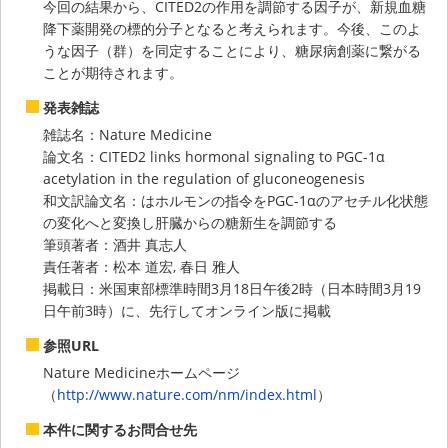
今回の結果から、CITED2の作用を調節する因子が、新規血糖
降下薬開発の標的分子となると考えられます。今後、このよ
うな因子（群）を同定することにより、糖尿病創薬に繋がる
ことが期待されます。
発表雑誌
雑誌名：Nature Medicine
論文名：CITED2 links hormonal signaling to PGC-1α
acetylation in the regulation of gluconeogenesis
和文訳論文名：はホルモンの指令をPGC-1αのアセチル化状態
の変化へと変換し肝臓からの糖新生を調節する
筆頭著者：酒井 真志人
責任著者：松本 道宏, 春日 雅人
掲載日：米国東部標準時間3月18日午後2時（日本時間3月19
日午前3時）に、先行してオンライン版に掲載
参照URL
Nature Medicineホームページ
（
http://www.nature.com/nm/index.html
）
本件に関するお問合せ先