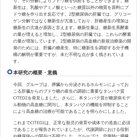
り、その分解によりブドウ糖を供給することができます。糖
新生は、乳酸やアミノ酸といった糖質以外の物質を原料にブ
ドウ糖を作り出す反応です。2型糖尿病の肝臓では、グリコー
ゲン分解ではなく糖新生が亢進しており、肝糖産生の増加は
糖新生の亢進が原因と言えます。糖新生量は、糖新生系酵素
の量が増えると増加し、2型糖尿病の肝臓では、これらの酵素
の量が増加しています。2型糖尿病の高血糖の新規治療薬の開
発のためには、肝臓の糖産生、特に糖新生を調節する分子機
構の解明が重要ですが、未だ不明な点が多く残されていま
す。
本研究の概要・意義
今回、グループは、膵臓から分泌されるホルモンによってお
こる肝臓からのブドウ糖の産生の調節に重要なタンパク質
CITED2を発見しました。さらに、本タンパク質が糖尿病モデ
ル動物の高血糖に関与し、本タンパクの機能を抑制すること
により高血糖の治療が可能であることを明らかにしました。
これまでCITED2は、正常な胎児の発育や成体での造血に必須
であることが報告されていましたが、代謝調節における役割
や糖尿病への関与は不明でした。グループは、空腹時に膵臓