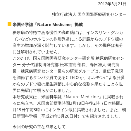
2012年3月21日
独立行政法人 国立国際医療研究センター
米国科学誌『Nature Medicine』掲載
糖尿病の特徴である慢性の高血糖には、インスリン・グルカ
ゴンなどのホルモンの作用異常による肝臓からのブドウ糖の
産生の増加が深く関与しています。しかし、その機序は充分
には解明されていません。
このたび、国立国際医療研究センター研究所 糖尿病研究セン
ター 分子代謝制御研究部 松本道宏 部長、春日雅人 研究所
長・糖尿病研究センター長らの研究グループは、遺伝子発現
を調節するタンパク質であるCITED2が、ホルモンによる肝臓
からのブドウ糖の産生調節に中心的な役割を果たすことを世
界に先駆けて明らかにしました。
本研究成果は、米国科学誌『Nature Medicine』に掲載され
るに先立ち、米国東部標準時間3月18日午後2時（日本時間3
月19日午前3時）にオンライン版に掲載されました。また、朝
日新聞科学欄（平成24年3月26日付）でも紹介されました。
今回の研究の主な成果として、